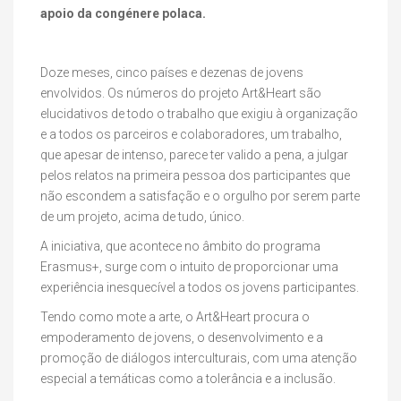
apoio da congénere polaca.
Doze meses, cinco países e dezenas de jovens
envolvidos. Os números do projeto Art&Heart são
elucidativos de todo o trabalho que exigiu à organização
e a todos os parceiros e colaboradores, um trabalho,
que apesar de intenso, parece ter valido a pena, a julgar
pelos relatos na primeira pessoa dos participantes que
não escondem a satisfação e o orgulho por serem parte
de um projeto, acima de tudo, único.
A iniciativa, que acontece no âmbito do programa
Erasmus+, surge com o intuito de proporcionar uma
experiência inesquecível a todos os jovens participantes.
Tendo como mote a arte, o Art&Heart procura o
empoderamento de jovens, o desenvolvimento e a
promoção de diálogos interculturais, com uma atenção
especial a temáticas como a tolerância e a inclusão.