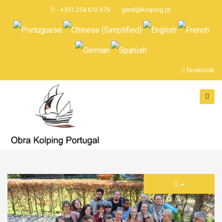
+351 254 612 679
geral@kolping.pt
facebook