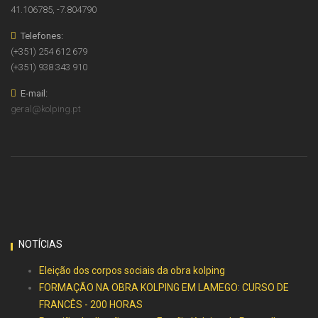
41.106785, -7.804790
Telefones:
(+351) 254 612 679
(+351) 938 343 910
E-mail:
geral@kolping.pt
NOTÍCIAS
Eleição dos corpos sociais da obra kolping
FORMAÇÃO NA OBRA KOLPING EM LAMEGO: CURSO DE
FRANCÊS - 200 HORAS