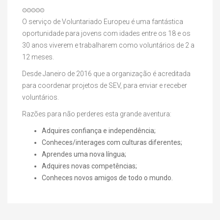
Votos
do
O serviço de Voluntariado Europeu é uma fantástica
utilizador:
oportunidade para jovens com idades entre os 18 e os
0
/
5
30 anos viverem e trabalharem como voluntários de 2 a
12 meses.
Desde Janeiro de 2016 que a organização é acreditada
para coordenar projetos de SEV, para enviar e receber
voluntários.
Razões para não perderes esta grande aventura:
Adquires confiança e independência;
Conheces/interages com culturas diferentes;
Aprendes uma nova língua;
Adquires novas competências;
Conheces novos amigos de todo o mundo.