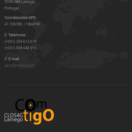
5100-088 Lamego
Portugal
Coordenadas GPS:
41.106785, -7.804790
Telefones:
(+351) 254 612 679
(+351) 938 343 910
E-mail:
geral@kolping.pt