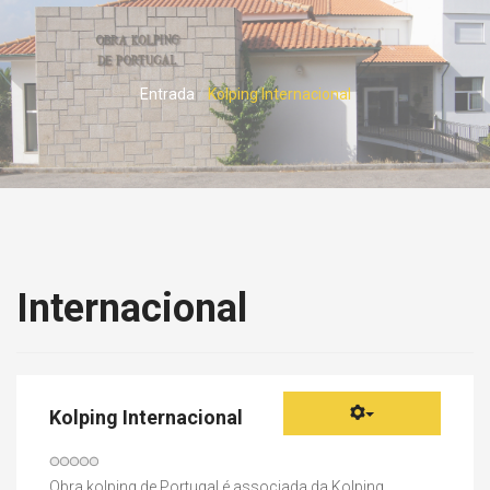
Entrada
Kolping Internacional
Internacional
Kolping Internacional
Votos
do
Obra kolping de Portugal é associada da Kolping