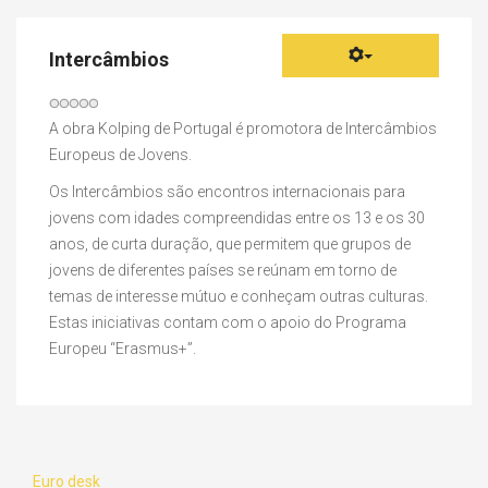
Intercâmbios
Votos
do
A obra Kolping de Portugal é promotora de Intercâmbios
utilizador:
Europeus de Jovens.
0
/
5
Os Intercâmbios são encontros internacionais para
jovens com idades compreendidas entre os 13 e os 30
anos, de curta duração, que permitem que grupos de
jovens de diferentes países se reúnam em torno de
temas de interesse mútuo e conheçam outras culturas.
Estas iniciativas contam com o apoio do Programa
Europeu “Erasmus+”.
Euro desk