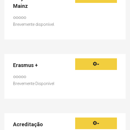
Mainz
Votos
do
Brevemente disponível.
utilizador:
0
/
5
Erasmus +
Votos
do
Brevemente Disponível
utilizador:
0
/
5
Acreditação