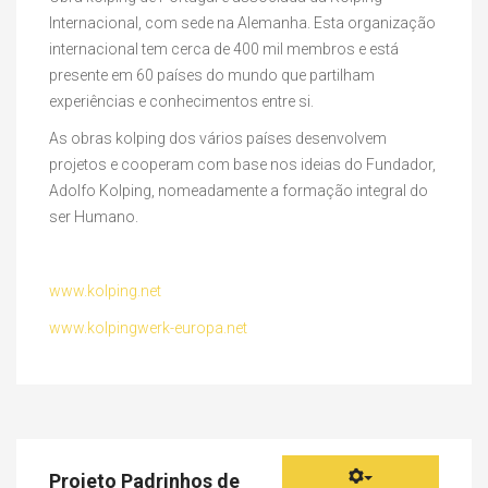
utilizador:
Internacional, com sede na Alemanha. Esta organização
0
/
5
internacional tem cerca de 400 mil membros e está
presente em 60 países do mundo que partilham
experiências e conhecimentos entre si.
As obras kolping dos vários países desenvolvem
projetos e cooperam com base nos ideias do Fundador,
Adolfo Kolping, nomeadamente a formação integral do
ser Humano.
www.kolping.net
www.kolpingwerk-europa.net
Projeto Padrinhos de